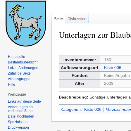
Seite
Diskussion
Unterlagen zur Blau
Zur
Zur
Navigation
Suche
Hauptseite
Inventarnummer
153
springen
springen
Bestandsübersicht
Aufbewahrungsort
Kiste 006
Letzte Änderungen
Zufällige Seite
Fundort
Keine Angabe
Arbeitsgruppe
Alter
2009
Hilfe
Werkzeuge
Beschreibung:
Sonstige Unterlagen a
Links auf diese Seite
Änderungen an
Kategorien
:
Kiste 006
Verzeichnetes
verlinkten Seiten
Datei hochladen
Spezialseiten
Druckversion