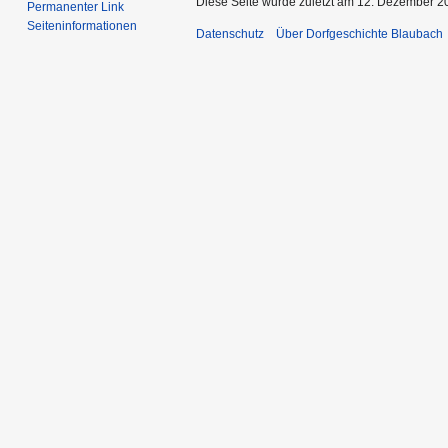
Diese Seite wurde zuletzt am 12. Dezember 2
Permanenter Link
Seiten­informationen
Datenschutz
Über Dorfgeschichte Blaubach