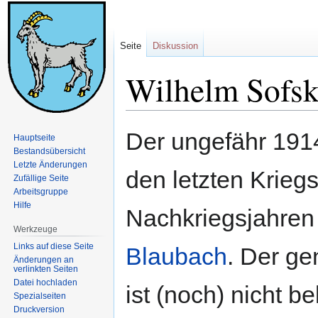
Seite
Diskussion
Wilhelm Sofs
Zur
Zur
Der ungefähr 191
Hauptseite
Navigation
Suche
Bestandsübersicht
springen
springen
Letzte Änderungen
den letzten Krieg
Zufällige Seite
Arbeitsgruppe
Hilfe
Nachkriegsjahren
Werkzeuge
Links auf diese Seite
Blaubach
. Der ge
Änderungen an
verlinkten Seiten
Datei hochladen
ist (noch) nicht b
Spezialseiten
Druckversion