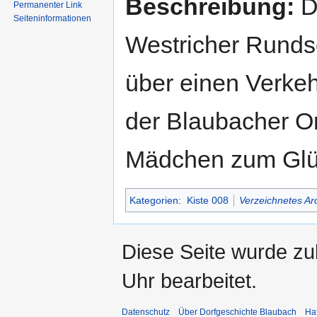
Beschreibung:
De
Permanenter Link
Seiten­informationen
Westricher Runds
über einen Verkehr
der Blaubacher Or
Mädchen zum Glück
Kategorien
:
Kiste 008
Verzeichnetes Ar
Diese Seite wurde z
Uhr bearbeitet.
Datenschutz
Über Dorfgeschichte Blaubach
Ha