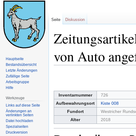
Seite
Diskussion
Zeitungsartik
von Auto ange
Hauptseite
Bestandsübersicht
Letzte Änderungen
Zur
Zur
Zufällige Seite
Navigation
Suche
Arbeitsgruppe
springen
springen
Hilfe
Inventarnummer
726
Werkzeuge
Aufbewahrungsort
Kiste 008
Links auf diese Seite
Änderungen an
Fundort
Westricher Runds
verlinkten Seiten
Alter
2018
Datei hochladen
Spezialseiten
Druckversion