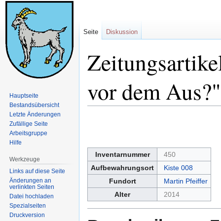
Seite
Diskussion
Zeitungsartik
vor dem Aus?"
Hauptseite
Bestandsübersicht
Letzte Änderungen
Zur
Zur
Zufällige Seite
Navigation
Suche
Arbeitsgruppe
springen
springen
Hilfe
Inventarnummer
450
Werkzeuge
Aufbewahrungsort
Kiste 008
Links auf diese Seite
Änderungen an
Fundort
Martin Pfeiffer
verlinkten Seiten
Alter
2014
Datei hochladen
Spezialseiten
Druckversion