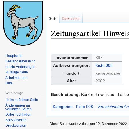
Seite
Diskussion
Zeitungsartikel Hinweis
Zur
Zur
Navigation
Suche
Hauptseite
Inventarnummer
397
springen
springen
Bestandsübersicht
Aufbewahrungsort
Kiste 008
Letzte Änderungen
Zufällige Seite
Fundort
keine Angabe
Arbeitsgruppe
Alter
2002
Hilfe
Werkzeuge
Beschreibung:
Kurzer Hinweis auf das b
Links auf diese Seite
Änderungen an
Kategorien
:
Kiste 008
Verzeichnetes Ar
verlinkten Seiten
Datei hochladen
Spezialseiten
Diese Seite wurde zuletzt am 12. Dezember 2022 u
Druckversion