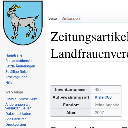
Seite
Diskussion
Zeitungsartike
Landfrauenver
Hauptseite
Bestandsübersicht
Letzte Änderungen
Zur
Zur
Zufällige Seite
Navigation
Suche
Arbeitsgruppe
springen
springen
Hilfe
Inventarnummer
422
Werkzeuge
Aufbewahrungsort
Kiste 008
Links auf diese Seite
Änderungen an
Fundort
keine Angabe
verlinkten Seiten
Alter
2007
Datei hochladen
Spezialseiten
Druckversion