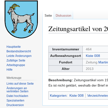
Seite
Diskussion
Zeitungsartikel von 2
Zur
Zur
Navigation
Suche
Hauptseite
Inventarnummer
464
springen
springen
Bestandsübersicht
Aufbewahrungsort
Kiste 008
Letzte Änderungen
Zufällige Seite
Fundort
Zeitung
Martin
Arbeitsgruppe
Alter
2013
Hilfe
Werkzeuge
Beschreibung:
Zeitungsartikel vom 19
Links auf diese Seite
Es ist nicht geklärt, weshalb der Brief
Änderungen an
verlinkten Seiten
Kategorien
:
Kiste 008
Verzeichnetes
Datei hochladen
Spezialseiten
Druckversion