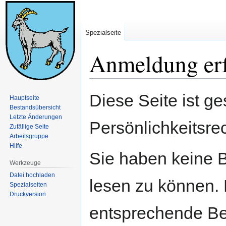
Spezialseite
Anmeldung erf
Zur
Zur
Diese Seite ist ge
Hauptseite
Navigation
Suche
Bestandsübersicht
springen
springen
Letzte Änderungen
Persönlichkeitsre
Zufällige Seite
Arbeitsgruppe
Hilfe
Sie haben keine B
Werkzeuge
Datei hochladen
lesen zu können. 
Spezialseiten
Druckversion
entsprechende Be