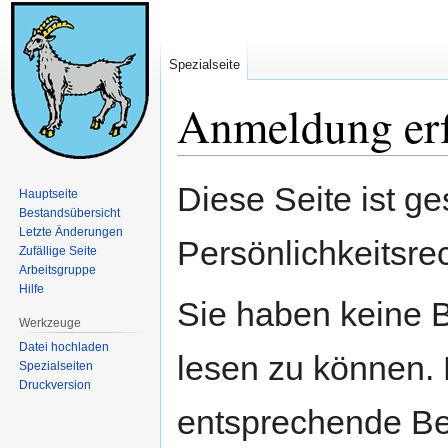
Spezialseite
Anmeldung erf
Zur
Zur
Diese Seite ist ge
Hauptseite
Navigation
Suche
Bestandsübersicht
springen
springen
Letzte Änderungen
Persönlichkeitsre
Zufällige Seite
Arbeitsgruppe
Hilfe
Sie haben keine B
Werkzeuge
Datei hochladen
lesen zu können. 
Spezialseiten
Druckversion
entsprechende Be