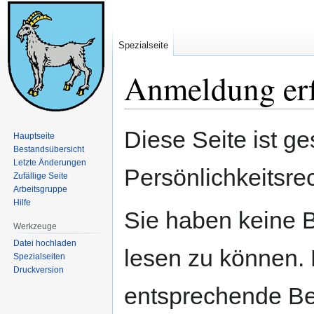
Spezialseite
Anmeldung erf
Zur
Zur
Diese Seite ist ge
Hauptseite
Navigation
Suche
Bestandsübersicht
springen
springen
Letzte Änderungen
Persönlichkeitsre
Zufällige Seite
Arbeitsgruppe
Hilfe
Sie haben keine B
Werkzeuge
Datei hochladen
lesen zu können. 
Spezialseiten
Druckversion
entsprechende Be