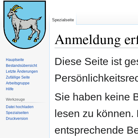
Spezialseite
Anmeldung erf
Zur
Zur
Diese Seite ist ge
Hauptseite
Navigation
Suche
Bestandsübersicht
springen
springen
Letzte Änderungen
Persönlichkeitsre
Zufällige Seite
Arbeitsgruppe
Hilfe
Sie haben keine B
Werkzeuge
Datei hochladen
lesen zu können. 
Spezialseiten
Druckversion
entsprechende Be