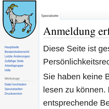
Spezialseite
Anmeldung erf
Zur
Zur
Diese Seite ist ge
Hauptseite
Navigation
Suche
Bestandsübersicht
springen
springen
Letzte Änderungen
Persönlichkeitsre
Zufällige Seite
Arbeitsgruppe
Hilfe
Sie haben keine B
Werkzeuge
Datei hochladen
lesen zu können. 
Spezialseiten
Druckversion
entsprechende Be