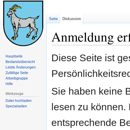
Seite
Diskussion
Anmeldung erf
Zur
Zur
Diese Seite ist ge
Hauptseite
Navigation
Suche
Bestandsübersicht
springen
springen
Letzte Änderungen
Persönlichkeitsre
Zufällige Seite
Arbeitsgruppe
Hilfe
Sie haben keine B
Werkzeuge
Datei hochladen
lesen zu können. 
Spezialseiten
entsprechende Be