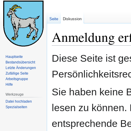
Seite
Diskussion
Anmeldung erf
Zur
Zur
Diese Seite ist ge
Hauptseite
Navigation
Suche
Bestandsübersicht
springen
springen
Letzte Änderungen
Persönlichkeitsre
Zufällige Seite
Arbeitsgruppe
Hilfe
Sie haben keine B
Werkzeuge
Datei hochladen
lesen zu können. 
Spezialseiten
entsprechende Be