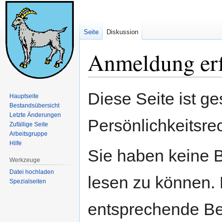
Seite
Diskussion
Anmeldung erf
Zur
Zur
Diese Seite ist ge
Hauptseite
Navigation
Suche
Bestandsübersicht
springen
springen
Letzte Änderungen
Persönlichkeitsre
Zufällige Seite
Arbeitsgruppe
Hilfe
Sie haben keine B
Werkzeuge
Datei hochladen
lesen zu können. 
Spezialseiten
entsprechende Be