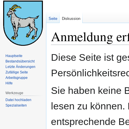
Seite
Diskussion
Anmeldung erf
Zur
Zur
Diese Seite ist ge
Hauptseite
Navigation
Suche
Bestandsübersicht
springen
springen
Letzte Änderungen
Persönlichkeitsre
Zufällige Seite
Arbeitsgruppe
Hilfe
Sie haben keine B
Werkzeuge
Datei hochladen
lesen zu können. 
Spezialseiten
entsprechende Be