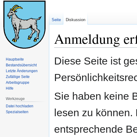
Seite
Diskussion
Anmeldung erf
Zur
Zur
Diese Seite ist ge
Hauptseite
Navigation
Suche
Bestandsübersicht
springen
springen
Letzte Änderungen
Persönlichkeitsre
Zufällige Seite
Arbeitsgruppe
Hilfe
Sie haben keine B
Werkzeuge
Datei hochladen
lesen zu können. 
Spezialseiten
entsprechende Be