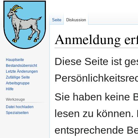
Seite
Diskussion
Anmeldung erf
Zur
Zur
Diese Seite ist ge
Hauptseite
Navigation
Suche
Bestandsübersicht
springen
springen
Letzte Änderungen
Persönlichkeitsre
Zufällige Seite
Arbeitsgruppe
Hilfe
Sie haben keine B
Werkzeuge
Datei hochladen
lesen zu können. 
Spezialseiten
entsprechende Be