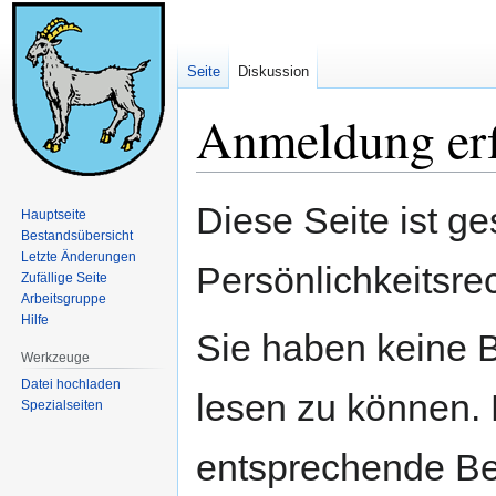
Seite
Diskussion
Anmeldung erf
Zur
Zur
Diese Seite ist ge
Hauptseite
Navigation
Suche
Bestandsübersicht
springen
springen
Letzte Änderungen
Persönlichkeitsre
Zufällige Seite
Arbeitsgruppe
Hilfe
Sie haben keine B
Werkzeuge
Datei hochladen
lesen zu können. 
Spezialseiten
entsprechende Be