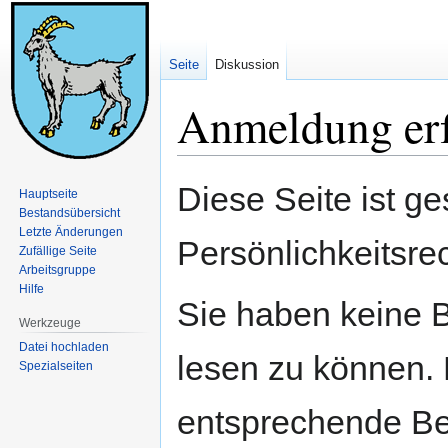
Seite
Diskussion
Anmeldung erf
Zur
Zur
Diese Seite ist ge
Hauptseite
Navigation
Suche
Bestandsübersicht
springen
springen
Letzte Änderungen
Persönlichkeitsre
Zufällige Seite
Arbeitsgruppe
Hilfe
Sie haben keine B
Werkzeuge
Datei hochladen
lesen zu können. 
Spezialseiten
entsprechende Be