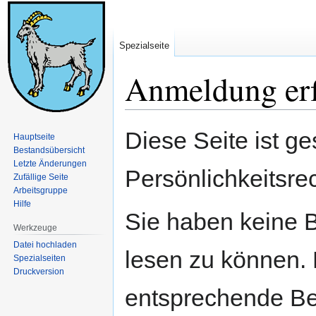
Spezialseite
Anmeldung erf
Zur
Zur
Diese Seite ist ge
Hauptseite
Navigation
Suche
Bestandsübersicht
springen
springen
Letzte Änderungen
Persönlichkeitsre
Zufällige Seite
Arbeitsgruppe
Hilfe
Sie haben keine B
Werkzeuge
Datei hochladen
lesen zu können. 
Spezialseiten
Druckversion
entsprechende Be