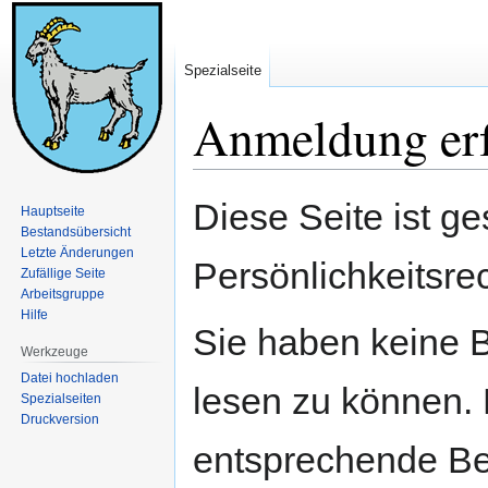
Spezialseite
Anmeldung erf
Zur
Zur
Diese Seite ist ge
Hauptseite
Navigation
Suche
Bestandsübersicht
springen
springen
Letzte Änderungen
Persönlichkeitsre
Zufällige Seite
Arbeitsgruppe
Hilfe
Sie haben keine B
Werkzeuge
Datei hochladen
lesen zu können. 
Spezialseiten
Druckversion
entsprechende Be