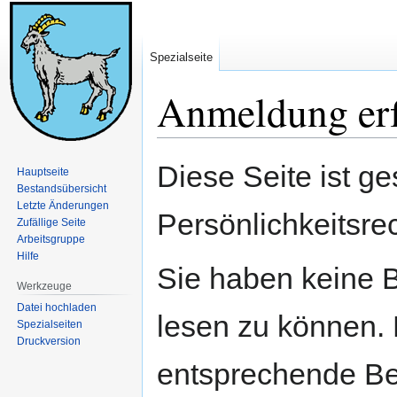
Spezialseite
Anmeldung erf
Zur
Zur
Diese Seite ist ge
Hauptseite
Navigation
Suche
Bestandsübersicht
springen
springen
Letzte Änderungen
Persönlichkeitsre
Zufällige Seite
Arbeitsgruppe
Hilfe
Sie haben keine B
Werkzeuge
Datei hochladen
lesen zu können. 
Spezialseiten
Druckversion
entsprechende Be