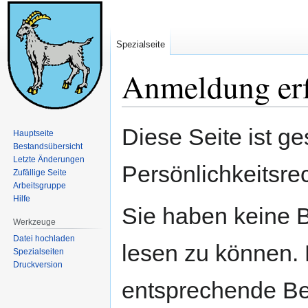
Spezialseite
Anmeldung erf
Zur
Zur
Diese Seite ist ge
Hauptseite
Navigation
Suche
Bestandsübersicht
springen
springen
Letzte Änderungen
Persönlichkeitsre
Zufällige Seite
Arbeitsgruppe
Hilfe
Sie haben keine B
Werkzeuge
Datei hochladen
lesen zu können. 
Spezialseiten
Druckversion
entsprechende Be