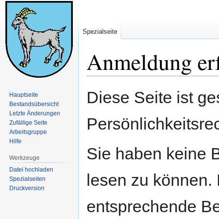
Spezialseite
Anmeldung erf
Zur
Zur
Diese Seite ist ge
Hauptseite
Navigation
Suche
Bestandsübersicht
springen
springen
Letzte Änderungen
Persönlichkeitsre
Zufällige Seite
Arbeitsgruppe
Hilfe
Sie haben keine B
Werkzeuge
Datei hochladen
lesen zu können. 
Spezialseiten
Druckversion
entsprechende Be