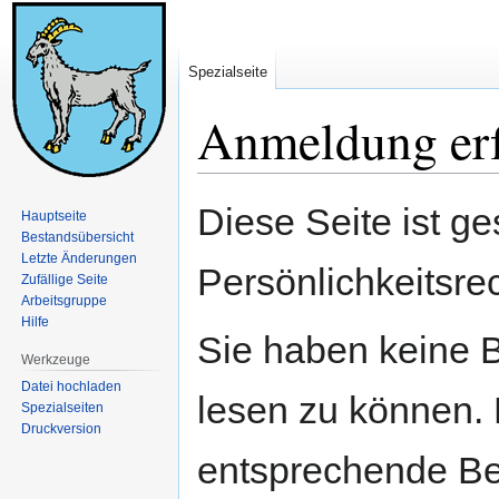
Spezialseite
Anmeldung erf
Zur
Zur
Diese Seite ist ge
Hauptseite
Navigation
Suche
Bestandsübersicht
springen
springen
Letzte Änderungen
Persönlichkeitsre
Zufällige Seite
Arbeitsgruppe
Hilfe
Sie haben keine B
Werkzeuge
Datei hochladen
lesen zu können. 
Spezialseiten
Druckversion
entsprechende Be