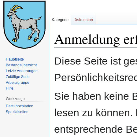
Kategorie
Diskussion
Anmeldung erf
Zur
Zur
Diese Seite ist ge
Hauptseite
Navigation
Suche
Bestandsübersicht
springen
springen
Letzte Änderungen
Persönlichkeitsre
Zufällige Seite
Arbeitsgruppe
Hilfe
Sie haben keine B
Werkzeuge
Datei hochladen
lesen zu können. 
Spezialseiten
entsprechende Be