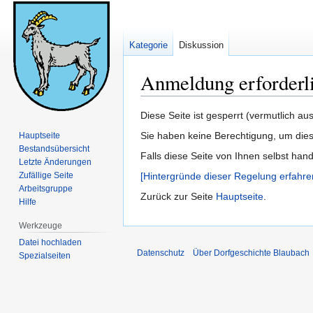
Kategorie
Diskussion
Anmeldung erforderl
Zur
Zur
Diese Seite ist gesperrt (vermutlich a
Navigation
Suche
Sie haben keine Berechtigung, um dies
Hauptseite
springen
springen
Bestandsübersicht
Falls diese Seite von Ihnen selbst han
Letzte Änderungen
Zufällige Seite
[Hintergründe dieser Regelung erfahre
Arbeitsgruppe
Zurück zur Seite
Hauptseite
.
Hilfe
Werkzeuge
Datei hochladen
Datenschutz
Über Dorfgeschichte Blaubach
Spezialseiten