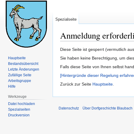
Spezialseite
Anmeldung erforderl
Zur
Zur
Diese Seite ist gesperrt (vermutlich a
Navigation
Suche
Sie haben keine Berechtigung, um dies
Hauptseite
springen
springen
Bestandsübersicht
Falls diese Seite von Ihnen selbst han
Letzte Änderungen
Zufällige Seite
[Hintergründe dieser Regelung erfahre
Arbeitsgruppe
Zurück zur Seite
Hauptseite
.
Hilfe
Werkzeuge
Datei hochladen
Datenschutz
Über Dorfgeschichte Blaubach
Spezialseiten
Druckversion