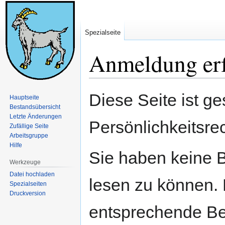
Spezialseite
Anmeldung erf
Zur
Zur
Diese Seite ist ge
Hauptseite
Navigation
Suche
Bestandsübersicht
springen
springen
Letzte Änderungen
Persönlichkeitsre
Zufällige Seite
Arbeitsgruppe
Hilfe
Sie haben keine B
Werkzeuge
Datei hochladen
lesen zu können. 
Spezialseiten
Druckversion
entsprechende Be