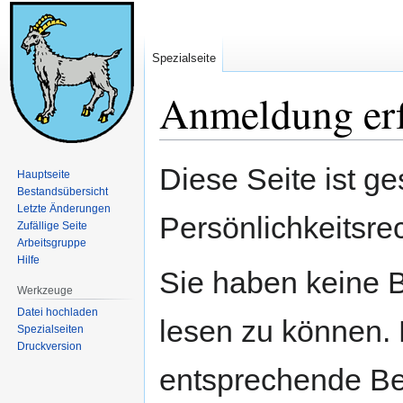
Spezialseite
Anmeldung erf
Zur
Zur
Diese Seite ist ge
Hauptseite
Navigation
Suche
Bestandsübersicht
springen
springen
Letzte Änderungen
Persönlichkeitsre
Zufällige Seite
Arbeitsgruppe
Hilfe
Sie haben keine B
Werkzeuge
Datei hochladen
lesen zu können. 
Spezialseiten
Druckversion
entsprechende Be