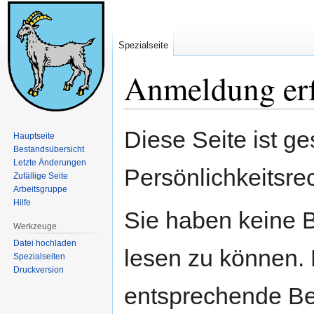
Spezialseite
Anmeldung erf
Zur
Zur
Diese Seite ist ge
Hauptseite
Navigation
Suche
Bestandsübersicht
springen
springen
Letzte Änderungen
Persönlichkeitsre
Zufällige Seite
Arbeitsgruppe
Hilfe
Sie haben keine B
Werkzeuge
Datei hochladen
lesen zu können. 
Spezialseiten
Druckversion
entsprechende Be