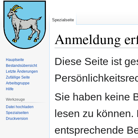
Spezialseite
Anmeldung erf
Zur
Zur
Diese Seite ist ge
Hauptseite
Navigation
Suche
Bestandsübersicht
springen
springen
Letzte Änderungen
Persönlichkeitsre
Zufällige Seite
Arbeitsgruppe
Hilfe
Sie haben keine B
Werkzeuge
Datei hochladen
lesen zu können. 
Spezialseiten
Druckversion
entsprechende Be