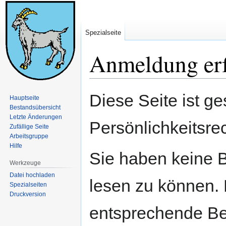
Spezialseite
Anmeldung erf
Zur
Zur
Diese Seite ist ge
Hauptseite
Navigation
Suche
Bestandsübersicht
springen
springen
Letzte Änderungen
Persönlichkeitsre
Zufällige Seite
Arbeitsgruppe
Hilfe
Sie haben keine B
Werkzeuge
Datei hochladen
lesen zu können. 
Spezialseiten
Druckversion
entsprechende Be