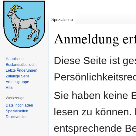
Spezialseite
Anmeldung erf
Zur
Zur
Diese Seite ist ge
Hauptseite
Navigation
Suche
Bestandsübersicht
springen
springen
Letzte Änderungen
Persönlichkeitsre
Zufällige Seite
Arbeitsgruppe
Hilfe
Sie haben keine B
Werkzeuge
Datei hochladen
lesen zu können. 
Spezialseiten
Druckversion
entsprechende Be