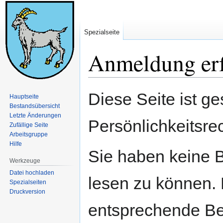
Spezialseite
Anmeldung erf
Zur
Zur
Diese Seite ist ge
Hauptseite
Navigation
Suche
Bestandsübersicht
springen
springen
Letzte Änderungen
Persönlichkeitsre
Zufällige Seite
Arbeitsgruppe
Hilfe
Sie haben keine B
Werkzeuge
Datei hochladen
lesen zu können. 
Spezialseiten
Druckversion
entsprechende Be