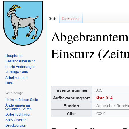
Seite
Diskussion
Abgebranntem
Einsturz (Zeit
Hauptseite
Bestandsübersicht
Letzte Änderungen
Zur
Zur
Zufällige Seite
Navigation
Suche
Arbeitsgruppe
springen
springen
Hilfe
Inventarnummer
909
Werkzeuge
Aufbewahrungsort
Kiste 014
Links auf diese Seite
Änderungen an
Fundort
Westricher Runds
verlinkten Seiten
Alter
2022
Datei hochladen
Spezialseiten
Druckversion