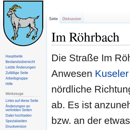
Seite
Diskussion
Im Röhrbach
Zur
Zur
Die Straße Im Rö
Hauptseite
Navigation
Suche
Bestandsübersicht
springen
springen
Letzte Änderungen
Anwesen
Kuseler
Zufällige Seite
Arbeitsgruppe
Hilfe
nördliche Richtu
Werkzeuge
Links auf diese Seite
ab. Es ist anzune
Änderungen an
verlinkten Seiten
Datei hochladen
bzw. an der etwa
Spezialseiten
Druckversion