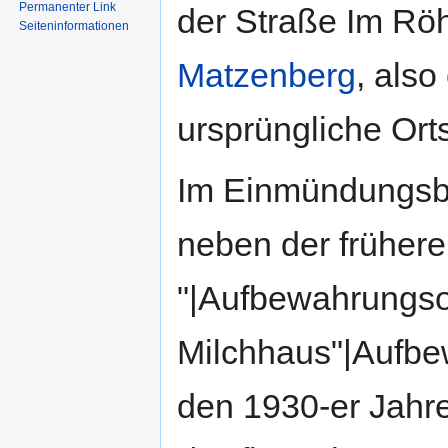
Permanenter Link
der Straße Im Röh
Seiten­informationen
Matzenberg
, als
ursprüngliche Ort
Im Einmündungsber
neben der früher
"|Aufbewahrungso
Milchhaus"|Aufbe
den 1930-er Jahre