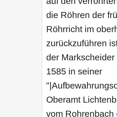
auf den verrohrte
die Röhren der fr
Röhrricht im ober
zurückzuführen is
der Markscheider
1585 in seiner
"|Aufbewahrungso
Oberamt Lichtenb
vom Rohrenbach g