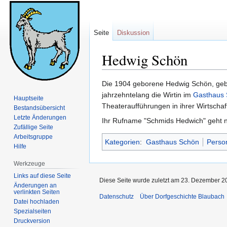
Seite
Diskussion
Hedwig Schön
Zur
Zur
Die 1904 geborene Hedwig Schön, geb
Navigation
Suche
jahrzehntelang die Wirtin im
Gasthaus
Hauptseite
springen
springen
Theateraufführungen in ihrer Wirtscha
Bestandsübersicht
Letzte Änderungen
Ihr Rufname "Schmids Hedwich" geht n
Zufällige Seite
Arbeitsgruppe
Kategorien
:
Gasthaus Schön
Perso
Hilfe
Werkzeuge
Links auf diese Seite
Diese Seite wurde zuletzt am 23. Dezember 2
Änderungen an
verlinkten Seiten
Datenschutz
Über Dorfgeschichte Blaubach
Datei hochladen
Spezialseiten
Druckversion