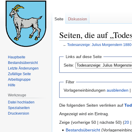
Seite
Diskussion
Seiten, die auf „Tod
←
Todesanzeige: Julius Morgenstern 1880
Zur
Zur
Links auf diese Seite
Hauptseite
Navigation
Suche
Bestandsübersicht
Seite:
springen
springen
Letzte Änderungen
Zufällige Seite
Arbeitsgruppe
Filter
Hilfe
Vorlageneinbindungen
ausblenden
|
Werkzeuge
Datei hochladen
Die folgenden Seiten verlinken auf
Tod
Spezialseiten
Druckversion
Angezeigt wird ein Eintrag.
Zeige (vorherige 50 | nächste 50) (
20
Bestandsübersicht
(Vorlageneinbin