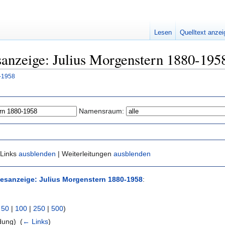
Lesen
Quelltext anze
esanzeige: Julius Morgenstern 1880-195
-1958
Namensraum:
 Links
ausblenden
| Weiterleitungen
ausblenden
esanzeige: Julius Morgenstern 1880-1958
:
|
50
|
100
|
250
|
500
)
dung) ‎
(
← Links
)