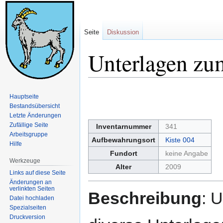
Seite
Diskussion
Unterlagen zu
Zur
Zur
Hauptseite
Navigation
Suche
Bestandsübersicht
springen
springen
Letzte Änderungen
Zufällige Seite
Inventarnummer
341
Arbeitsgruppe
Aufbewahrungsort
Kiste 004
Hilfe
Fundort
keine Angabe
Werkzeuge
Alter
2009
Links auf diese Seite
Änderungen an
verlinkten Seiten
Beschreibung
: 
Datei hochladen
Spezialseiten
Druckversion