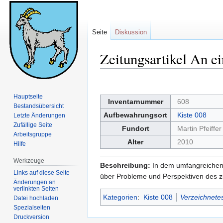
Seite
Diskussion
Zeitungsartikel An ei
Zur
Zur
Navigation
Suche
Hauptseite
Inventarnummer
608
springen
springen
Bestandsübersicht
Aufbewahrungsort
Kiste 008
Letzte Änderungen
Zufällige Seite
Fundort
Martin Pfeiffer
Arbeitsgruppe
Alter
2010
Hilfe
Werkzeuge
Beschreibung:
In dem umfangreichen 
Links auf diese Seite
über Probleme und Perspektiven des zu
Änderungen an
verlinkten Seiten
Kategorien
:
Kiste 008
Verzeichnetes
Datei hochladen
Spezialseiten
Druckversion