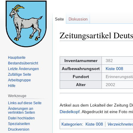
Seite
Diskussion
Zeitungsartikel Deut
Zur
Zur
Navigation
Suche
Hauptseite
Inventarnummer
382
springen
springen
Bestandsübersicht
Aufbewahrungsort
Kiste 008
Letzte Änderungen
Zufällige Seite
Fundort
Erinnerungsstü
Arbeitsgruppe
Alter
2002
Hilfe
Werkzeuge
Links auf diese Seite
Artikel aus dem Lokalteil der Zeitung
Änderungen an
Diedelkopf
. Abgedruckt ist eine Foto 
verlinkten Seiten
Datei hochladen
Spezialseiten
Kategorien
:
Kiste 008
Verzeichnetes
Druckversion