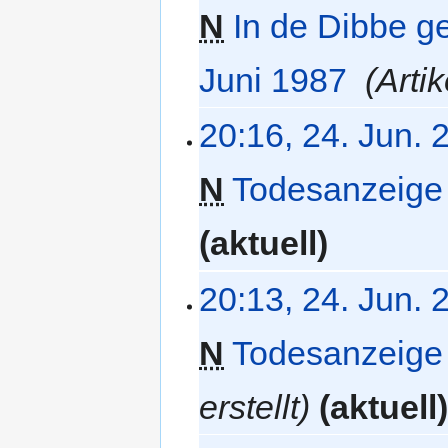
a
N
In de Dibbe g
m
m
Juni 1987
‎
Artik
e
n
f
20:16, 24. Jun. 
a
s
N
Todesanzeige
s
u
n
aktuell
g
20:13, 24. Jun. 
N
Todesanzeige
erstellt
aktuell