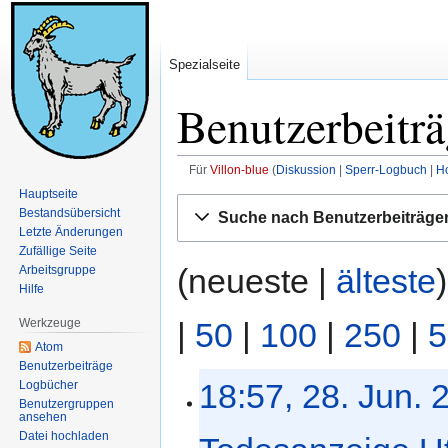
Spezialseite
Benutzerbeiträ
Für
Villon-blue
Diskussion
Sperr-Logbuch
H
Hauptseite
Zur
Zur
Bestandsübersicht
Suche nach Benutzerbeiträge
Navigation
Suche
Letzte Änderungen
springen
springen
Zufällige Seite
(neueste |
älteste
Arbeitsgruppe
Hilfe
|
50
|
100
|
250
|
5
Werkzeuge
Atom
Benutzerbeiträge
28.
18:57, 28. Jun. 
Logbücher
Benutzergruppen
Juni
ansehen
2026
Datei hochladen