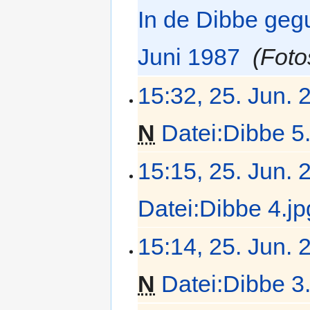
z
f
In de Dibbe geg
u
a
s
s
a
Juni 1987
‎
Foto
s
m
u
m
n
15:32, 25. Jun. 
e
g
n
f
N
Datei:Dibbe 5
a
s
K
15:15, 25. Jun. 
s
e
u
i
n
Datei:Dibbe 4.jp
n
g
e
K
B
15:14, 25. Jun. 
e
e
i
a
N
Datei:Dibbe 3
n
r
e
b
K