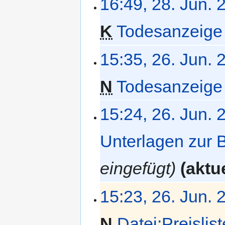
16:49, 28. Jun. 
e
n
f
K
Todesanzeige 
a
s
K
26.
15:35, 26. Jun. 
s
e
Juni
u
i
2026
n
N
Todesanzeige 
n
g
e
B
15:24, 26. Jun. 
e
a
Unterlagen zur 
r
b
e
eingefügt
aktue
i
t
15:23, 26. Jun. 
u
n
g
N
Datei:Preislis