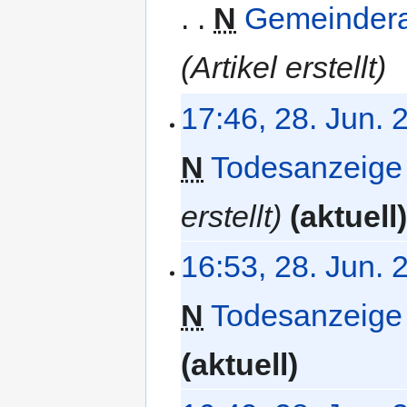
N
Gemeindera
n
e
e
n
B
f
Artikel erstellt
e
a
a
s
17:46, 28. Jun. 
r
s
b
u
e
n
N
Todesanzeige
i
g
t
erstellt
aktuell
u
n
g
16:53, 28. Jun. 
s
z
N
Todesanzeige 
u
s
a
aktuell
m
m