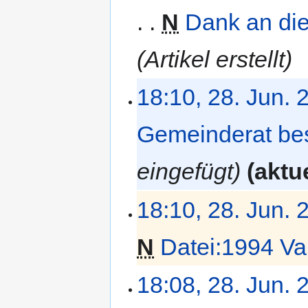
i
N
Dank an di
n
e
B
Artikel erstellt
e
a
18:10, 28. Jun. 
r
b
e
Gemeinderat be
i
t
eingefügt
aktue
u
n
g
18:10, 28. Jun. 
s
z
N
Datei:1994 Va
u
s
K
a
18:08, 28. Jun. 
e
m
i
m