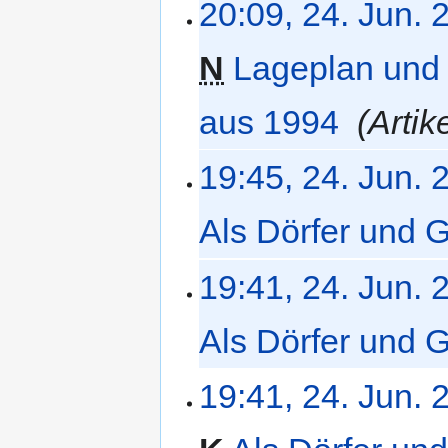
20:09, 24. Jun. 
N
Lageplan und 
aus 1994
‎
Artike
19:45, 24. Jun. 
Als Dörfer und 
K
19:41, 24. Jun. 
e
i
Als Dörfer und 
n
e
K
B
19:41, 24. Jun. 
e
e
i
a
n
r