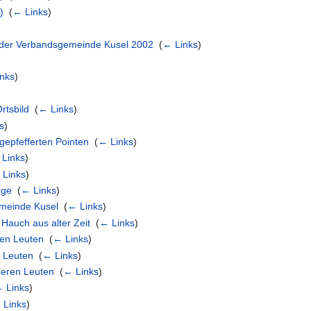
)
‎
(
← Links
)
 der Verbandsgemeinde Kusel 2002
‎
(
← Links
)
nks
)
rtsbild
‎
(
← Links
)
s
)
 gepfefferten Pointen
‎
(
← Links
)
Links
)
 Links
)
ege
‎
(
← Links
)
emeinde Kusel
‎
(
← Links
)
 Hauch aus alter Zeit
‎
(
← Links
)
ren Leuten
‎
(
← Links
)
 Leuten
‎
(
← Links
)
deren Leuten
‎
(
← Links
)
 Links
)
 Links
)