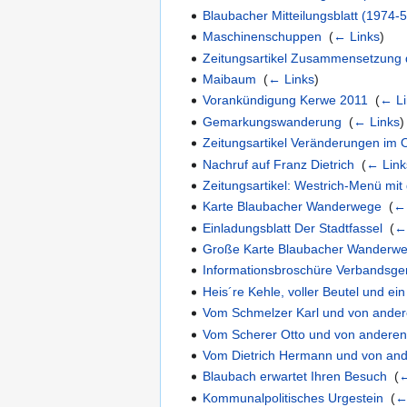
Blaubacher Mitteilungsblatt (1974-5
Maschinenschuppen
‎
(
← Links
)
Zeitungsartikel Zusammensetzung
Maibaum
‎
(
← Links
)
Vorankündigung Kerwe 2011
‎
(
← Li
Gemarkungswanderung
‎
(
← Links
)
Zeitungsartikel Veränderungen im O
Nachruf auf Franz Dietrich
‎
(
← Link
Zeitungsartikel: Westrich-Menü mit
Karte Blaubacher Wanderwege
‎
(
← 
Einladungsblatt Der Stadtfassel
‎
(
←
Große Karte Blaubacher Wanderw
Informationsbroschüre Verbandsg
Heis´re Kehle, voller Beutel und ein
Vom Schmelzer Karl und von ande
Vom Scherer Otto und von anderen
Vom Dietrich Hermann und von an
Blaubach erwartet Ihren Besuch
‎
(
←
Kommunalpolitisches Urgestein
‎
(
←