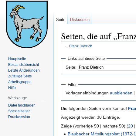
Seite
Diskussion
Seiten, die auf „Fran
←
Franz Dietrich
Zur
Zur
Links auf diese Seite
Hauptseite
Navigation
Suche
Bestandsübersicht
Seite:
springen
springen
Letzte Änderungen
Zufällige Seite
Arbeitsgruppe
Filter
Hilfe
Vorlageneinbindungen
ausblenden
|
Werkzeuge
Datei hochladen
Die folgenden Seiten verlinken auf
Fra
Spezialseiten
Druckversion
Angezeigt werden 30 Einträge.
Zeige (vorherige 50 | nächste 50) (
20
Blaubacher Mitteilungsblatt (1972-1