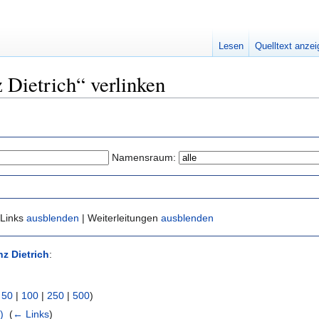
Lesen
Quelltext anze
z Dietrich“ verlinken
Namensraum:
 Links
ausblenden
| Weiterleitungen
ausblenden
nz Dietrich
:
|
50
|
100
|
250
|
500
)
)
‎
(
← Links
)